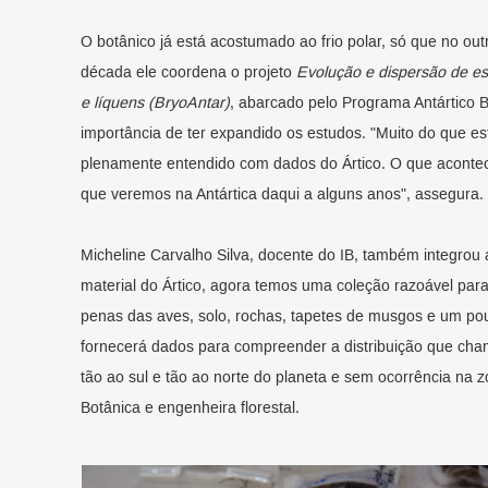
O botânico já está acostumado ao frio polar, só que no o
década ele coordena o projeto
Evolução e dispersão de esp
e líquens (BryoAntar)
, abarcado pelo Programa Antártico Br
importância de ter expandido os estudos. "Muito do que e
plenamente entendido com dados do Ártico. O que acontec
que veremos na Antártica daqui a alguns anos", assegura.
Micheline Carvalho Silva, docente do IB, também integro
material do Ártico, agora temos uma coleção razoável par
penas das aves, solo, rochas, tapetes de musgos e um pou
fornecerá dados para compreender a distribuição que cha
tão ao sul e tão ao norte do planeta e sem ocorrência na z
Botânica e engenheira florestal.