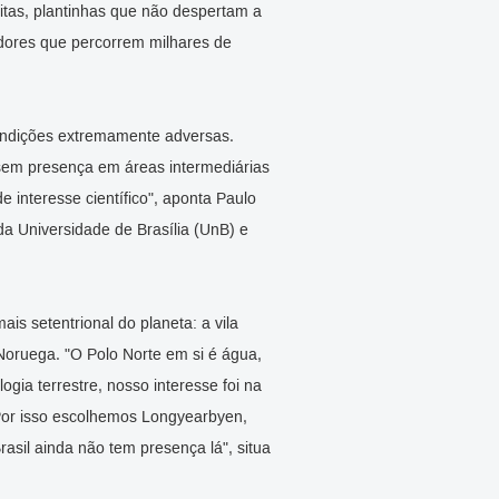
itas, plantinhas que não despertam a
dores que percorrem milhares de
ondições extremamente adversas.
 sem presença em áreas intermediárias
 interesse científico", aponta Paulo
 da Universidade de Brasília (UnB) e
is setentrional do planeta: a vila
Noruega. "O Polo Norte em si é água,
gia terrestre, nosso interesse foi na
 Por isso escolhemos Longyearbyen,
asil ainda não tem presença lá", situa