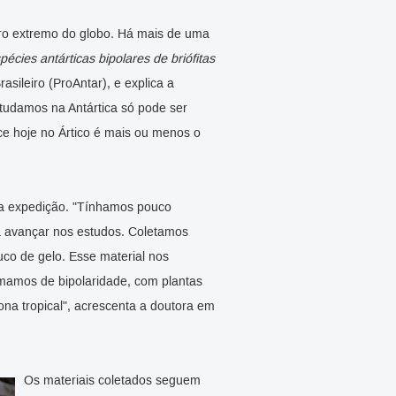
utro extremo do globo. Há mais de uma
écies antárticas bipolares de briófitas
asileiro (ProAntar), e explica a
studamos na Antártica só pode ser
e hoje no Ártico é mais ou menos o
u a expedição. "Tínhamos pouco
a avançar nos estudos. Coletamos
co de gelo. Esse material nos
mamos de bipolaridade, com plantas
ona tropical", acrescenta a doutora em
Os materiais coletados seguem