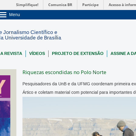
Simplifique!
Comunica BR
Participe
Acesso à infor
Menu
Sobre a UnB
Unidades acadêmicas
Estude na UnB
Graduação
Pós-Graduação
Administração
 A REVISTA
VÍDEOS
PROJETO DE EXTENSÃO
ASSINE A D
Servidor
Riquezas escondidas no Polo Norte
Pesquisadores da UnB e da UFMG coordenam primeira expedi
Ártico e coletam material com potencial para importantes 