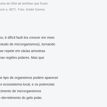
tra de DNA de briófitas que ficam
ezer a -80°C. Foto: André Gomes
, é difícil fazê-los crescer em meio
 estudo de microrganismos), tornando
 se repete em várias amostras
nas regiões polares. Mas que
e tipo de organismos podem aparecer
ecossistema local, e os potenciais
ecimento de microrganismos
derretimento do gelo polar.