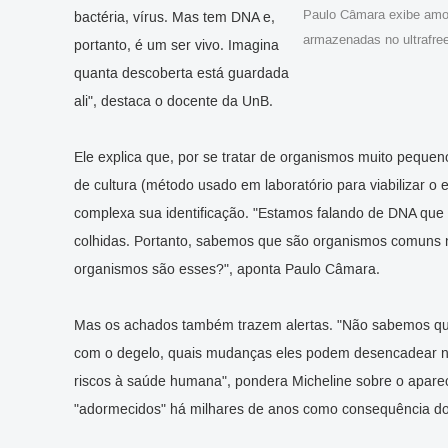
Paulo Câmara exibe amos
bactéria, vírus. Mas tem DNA e,
armazenadas no ultrafre
portanto, é um ser vivo. Imagina
quanta descoberta está guardada
ali", destaca o docente da UnB.
Ele explica que, por se tratar de organismos muito pequenos
de cultura (método usado em laboratório para viabilizar o
complexa sua identificação. "Estamos falando de DNA que
colhidas. Portanto, sabemos que são organismos comuns 
organismos são esses?", aponta Paulo Câmara.
Mas os achados também trazem alertas. "Não sabemos qu
com o degelo, quais mudanças eles podem desencadear no 
riscos à saúde humana", pondera Micheline sobre o apar
"adormecidos" há milhares de anos como consequência do 