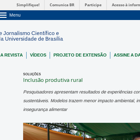
Simplifique!
Comunica BR
Participe
Acesso à infor
Menu
Sobre a UnB
Unidades acadêmicas
Estude na UnB
Graduação
Pós-Graduação
Administração
 A REVISTA
VÍDEOS
PROJETO DE EXTENSÃO
ASSINE A D
Servidor
SOLUÇÕES
Inclusão produtiva rural
Pesquisadores apresentam resultados de experiências co
sustentáveis. Modelos trazem menor impacto ambiental, 
insegurança alimentar