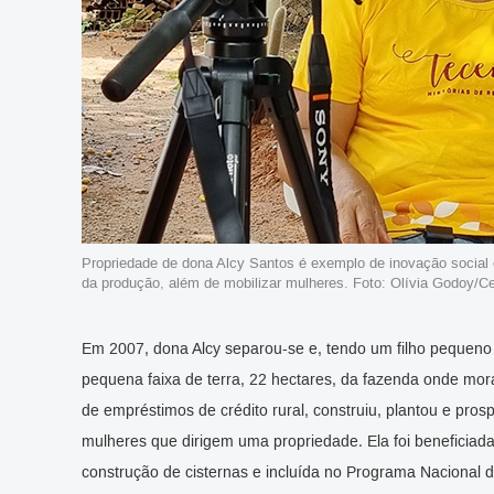
Propriedade de dona Alcy Santos é exemplo de inovação social e
da produção, além de mobilizar mulheres. Foto: Olívia Godoy/Ce
Em 2007, dona Alcy separou-se e, tendo um filho pequeno
pequena faixa de terra, 22 hectares, da fazenda onde mor
de empréstimos de crédito rural, construiu, plantou e pro
mulheres que dirigem uma propriedade. Ela foi beneficiada
construção de cisternas e incluída no Programa Nacional 