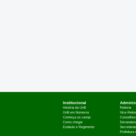
Institucional
Administ
História da UnB
Reitoria
UnB em Números
Vice-Reitor
Conheça os campi
Conselhos
Como chegar
Decanatos
Estatuto e Regimento
Secretaria
Prefeitura