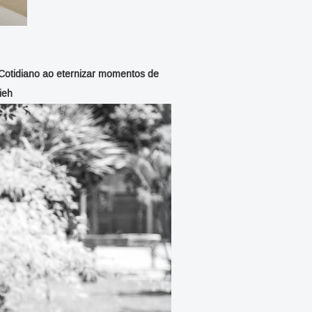
 Cotidiano ao eternizar momentos de
ieh