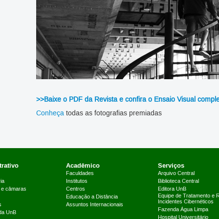
>>Baixe o PDF da Revista e confira o Ensaio Visual compl
Conheça
todas as fotografias premiadas
rativo
Acadêmico
Serviços
Faculdades
Arquivo Central
ia
Institutos
Biblioteca Central
 e câmaras
Centros
Editora UnB
Equipe de Tratamento e 
Educação a Distância
Incidentes Cibernéticos
s
Assuntos Internacionais
Fazenda Água Limpa
 da UnB
Hospital Universitário