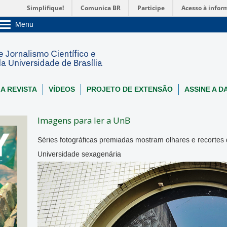
Simplifique!
Comunica BR
Participe
Acesso à infor
Menu
Sobre a UnB
Unidades acadêmicas
Estude na UnB
Graduação
Pós-Graduação
Administração
 A REVISTA
VÍDEOS
PROJETO DE EXTENSÃO
ASSINE A D
Servidor
Imagens para ler a UnB
Séries fotográficas premiadas mostram olhares e recortes 
Universidade sexagenária