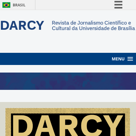
BRASIL
Simplifique!
Comunica BR
Participe
Acesso à informação
Legislação
MENU
Canais