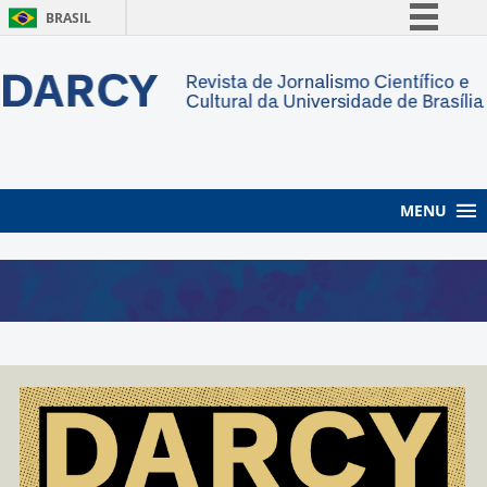
BRASIL
Simplifique!
Comunica BR
Participe
Acesso à informação
Legislação
MENU
Canais