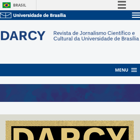
BRASIL
Simplifique!
Sobre a UnB
Comunica BR
Unidades acadêmicas
Participe
Estude na UnB
Graduação
Acesso à informação
Pós-Graduação
Administração
Legislação
Servidor
Canais
MENU