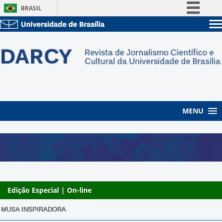
BRASIL
Simplifique!
Sobre a UnB
Comunica BR
Unidades acadêmicas
Participe
Estude na UnB
Graduação
Acesso à informação
Pós-Graduação
Administração
Legislação
Servidor
Canais
MENU
Edição Especial | On-line
MUSA INSPIRADORA