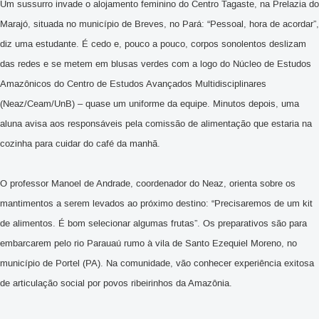
Um sussurro invade o alojamento feminino do Centro Tagaste, na Prelazia do
Marajó, situada no município de Breves, no Pará: “Pessoal, hora de acordar”,
diz uma estudante. É cedo e, pouco a pouco, corpos sonolentos deslizam
das redes e se metem em blusas verdes com a logo do Núcleo de Estudos
Amazônicos do Centro de Estudos Avançados Multidisciplinares
(Neaz/Ceam/UnB) – quase um uniforme da equipe. Minutos depois, uma
aluna avisa aos responsáveis pela comissão de alimentação que estaria na
cozinha para cuidar do café da manhã.
O professor Manoel de Andrade, coordenador do Neaz, orienta sobre os
mantimentos a serem levados ao próximo destino: “Precisaremos de um kit
de alimentos. É bom selecionar algumas frutas”. Os preparativos são para
embarcarem pelo rio Parauaú rumo à vila de Santo Ezequiel Moreno, no
município de Portel (PA). Na comunidade, vão conhecer experiência exitosa
de articulação social por povos ribeirinhos da Amazônia.