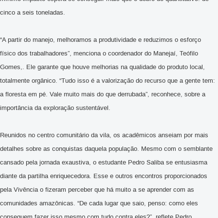
cinco a seis toneladas.
“A partir do manejo, melhoramos a produtividade e reduzimos o esforço
físico dos trabalhadores”, menciona o coordenador do Manejaí, Teófilo
Gomes,. Ele garante que houve melhorias na qualidade do produto local,
totalmente orgânico. “Tudo isso é a valorização do recurso que a gente tem:
a floresta em pé. Vale muito mais do que derrubada”, reconhece, sobre a
importância da exploração sustentável.
Reunidos no centro comunitário da vila, os acadêmicos anseiam por mais
detalhes sobre as conquistas daquela população. Mesmo com o semblante
cansado pela jornada exaustiva, o estudante Pedro Saliba se entusiasma
diante da partilha enriquecedora. Esse e outros encontros proporcionados
pela Vivência o fizeram perceber que há muito a se aprender com as
comunidades amazônicas. “De cada lugar que saio, penso: como eles
conseguem fazer isso mesmo com tudo contra eles?”, reflete Pedro.