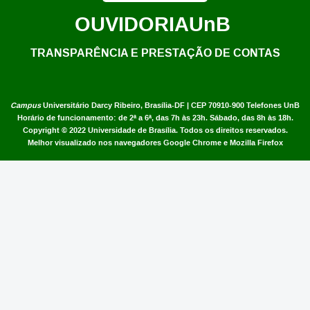
OUVIDORIA
UnB
TRANSPARÊNCIA E PRESTAÇÃO DE CONTAS
Campus
Universitário Darcy Ribeiro,
Brasília-DF | CEP 70910-900
Telefones UnB
Horário de funcionamento: de 2ª a 6ª, das 7h às 23h. Sábado, das 8h às 18h.
Copyright © 2022
Universidade de Brasília
.
Todos os direitos reservados.
Melhor visualizado nos navegadores Google Chrome e Mozilla Firefox