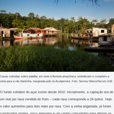
Casas coloridas sobre palafita, em meio à floresta amazônica, embelezam e compõem a
vista para a vila ribeirinha, margeada pelo rio Acutipereira. Foto: Serena Veloso/Secom UnB
O fundo solidário do açaí existe desde 2010. Inicialmente, a captação era de
um real por rasa vendida do fruto – cada rasa corresponde a 28 quilos. Hoje,
o valor aumentou para dois reais por rasa. Com a verba angariada, já foram
construídos pontes, poço artesiano e um centro comunitário para abrigar as